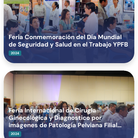
Feria Conmemoración del Día Mundial
de Seguridad y Salud en el Trabajo YPFB
2024
Feria Internacional de Cirugía
Ginecológica y Diagnostico por
imágenes de Patología Pelviana Filial
Santa Cruz
2024