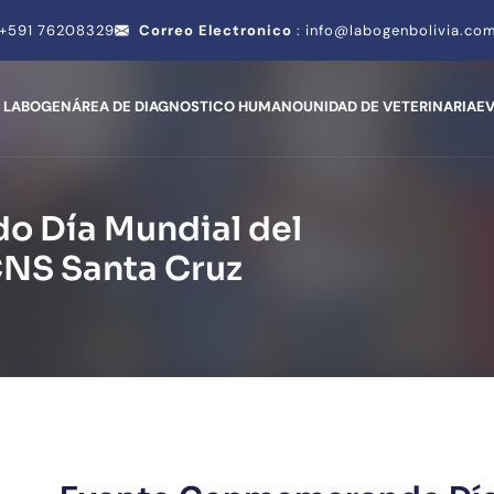
+591 76208329
Correo Electronico
:
info@labogenbolivia.co
 LABOGEN
ÁREA DE DIAGNOSTICO HUMANO
UNIDAD DE VETERINARIA
E
 Día Mundial del
CNS Santa Cruz