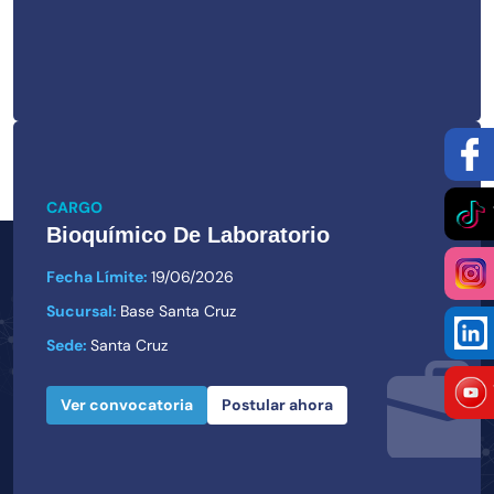
CARGO
Bioquímico De Laboratorio
Fecha Límite:
19/06/2026
Sucursal:
Base Santa Cruz
Sede:
Santa Cruz
Ver convocatoria
Postular ahora
Laboratorio de Genética Diagnóstico Molecular y Análisis
Clínicos